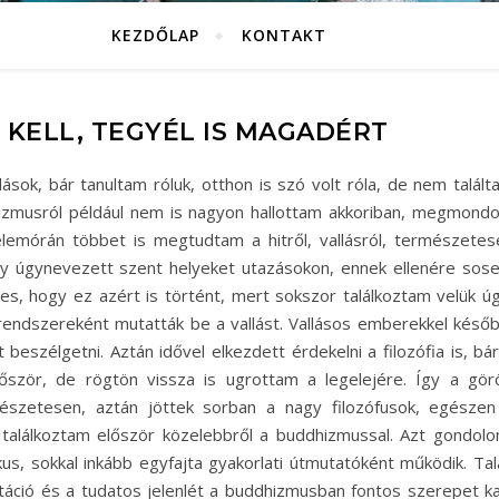
KEZDŐLAP
KONTAKT
 KELL, TEGYÉL IS MAGADÉRT
lások, bár tanultam róluk, otthon is szó volt róla, de nem talál
izmusról például nem is nagyon hallottam akkoriban, megmond
elemórán többet is megtudtam a hitről, vallásról, természetes
agy úgynevezett szent helyeket utazásokon, ennek ellenére sos
, hogy ez azért is történt, mert sokszor találkoztam velük úg
rendszereként mutatták be a vallást. Vallásos emberekkel későb
eszélgetni. Aztán idővel elkezdett érdekelni a filozófia is, bár
először, de rögtön vissza is ugrottam a legelejére. Így a gör
mészetesen, aztán jöttek sorban a nagy filozófusok, egészen
találkoztam először közelebbről a buddhizmussal. Azt gondolo
kus, sokkal inkább egyfajta gyakorlati útmutatóként működik. Tal
táció és a tudatos jelenlét a buddhizmusban fontos szerepet ka