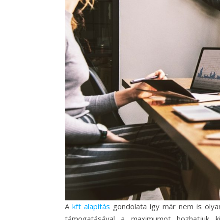
A
kft alapítás
gondolata így már nem is olyan 
támogatásával a maximumot hozhatjuk ki 