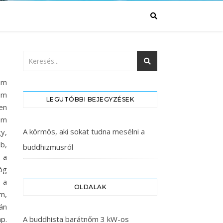
tam
om
LEGUTÓBBI BEJEGYZÉSEK
en
em
A körmös, aki sokat tudna mesélni a
y,
b,
buddhizmusról
 a
ög
 a
OLDALAK
m,
án
p.
A buddhista barátnőm 3 kW-os