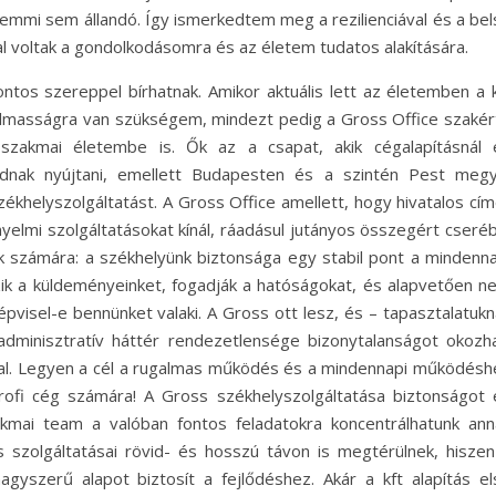
semmi sem állandó. Így ismerkedtem meg a rezilienciával és a bel
l voltak a gondolkodásomra és az életem tudatos alakítására.
ontos szereppel bírhatnak. Amikor aktuális lett az életemben a k
ugalmasságra van szükségem, mindezt pedig a Gross Office szakér
szakmai életembe is. Ők az a csapat, akik cégalapításnál 
dnak nyújtani, emellett Budapesten és a szintén Pest megy
zékhelyszolgáltatást. A Gross Office amellett, hogy hivatalos cí
yelmi szolgáltatásokat kínál, ráadásul jutányos összegért cseréb
ok számára: a székhelyünk biztonsága egy stabil pont a mindenna
ik a küldeményeinket, fogadják a hatóságokat, és alapvetően n
pvisel-e bennünket valaki. A Gross ott lesz, és – tapasztalatukn
 adminisztratív háttér rendezetlensége bizonytalanságot okozha
ssal. Legyen a cél a rugalmas működés és a mindennapi működésh
ofi cég számára! A Gross székhelyszolgáltatása biztonságot 
akmai team a valóban fontos feladatokra koncentrálhatunk ann
 szolgáltatásai rövid- és hosszú távon is megtérülnek, hiszen
gyszerű alapot biztosít a fejlődéshez. Akár a kft alapítás el