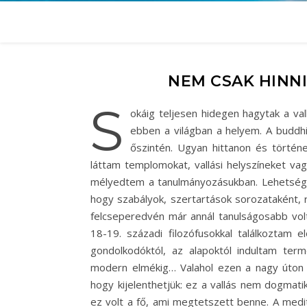
NEM CSAK HINNI
S
okáig teljesen hidegen hagytak a val
ebben a világban a helyem. A buddh
őszintén. Ugyan hittanon és történ
láttam templomokat, vallási helyszíneket v
mélyedtem a tanulmányozásukban. Lehetséges
hogy szabályok, szertartások sorozataként, 
felcseperedvén már annál tanulságosabb volt b
18-19. századi filozófusokkal találkoztam 
gondolkodóktól, az alapoktól indultam ter
modern elmékig… Valahol ezen a nagy úton 
hogy kijelenthetjük: ez a vallás nem dogmati
ez volt a fő, ami megtetszett benne. A medi