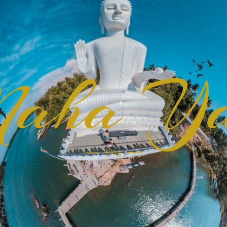
aha Ya
blog