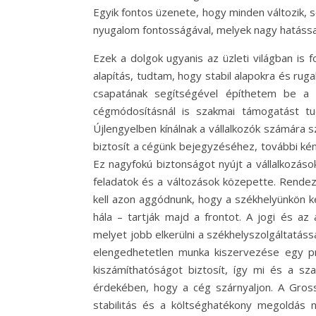
Egyik fontos üzenete, hogy minden változik, 
nyugalom fontosságával, melyek nagy hatássa
Ezek a dolgok ugyanis az üzleti világban is f
alapítás, tudtam, hogy stabil alapokra és r
csapatának segítségével építhetem be a 
cégmódosításnál is szakmai támogatást tu
Újlengyelben kínálnak a vállalkozók számára s
biztosít a cégünk bejegyzéséhez, további kén
Ez nagyfokú biztonságot nyújt a vállalkozás
feladatok és a változások közepette. Rendez
kell azon aggódnunk, hogy a székhelyünkön ké
hála – tartják majd a frontot. A jogi és az
melyet jobb elkerülni a székhelyszolgáltatá
elengedhetetlen munka kiszervezése egy pr
kiszámíthatóságot biztosít, így mi és a sz
érdekében, hogy a cég szárnyaljon. A Gross
stabilitás és a költséghatékony megoldás na