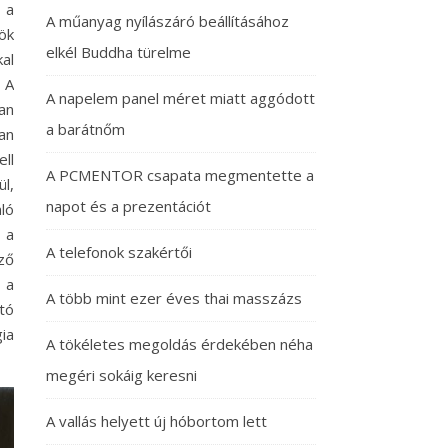
 a
A műanyag nyílászáró beállításához
ök
elkél Buddha türelme
al
 A
A napelem panel méret miatt aggódott
an
a barátnőm
an
ll
A PCMENTOR csapata megmentette a
l,
napot és a prezentációt
ló
 a
A telefonok szakértői
ző
 a
A több mint ezer éves thai masszázs
tó
ia
A tökéletes megoldás érdekében néha
megéri sokáig keresni
A vallás helyett új hóbortom lett