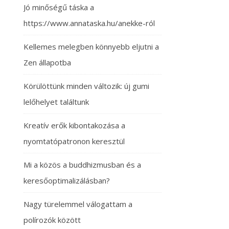
Jó minőségű táska a
https://www.annataska.hu/anekke-ról
Kellemes melegben könnyebb eljutni a
Zen állapotba
Körülöttünk minden változik: új gumi
lelőhelyet találtunk
Kreatív erők kibontakozása a
nyomtatópatronon keresztül
Mi a közös a buddhizmusban és a
keresőoptimalizálásban?
Nagy türelemmel válogattam a
polírozók között