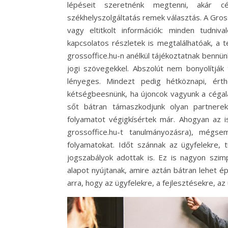
lépéseit szeretnénk megtenni, akár c
székhelyszolgáltatás remek választás. A Gros
vagy eltitkolt információk: minden tudniv
kapcsolatos részletek is megtalálhatóak, a 
grossoffice.hu-n anélkül tájékoztatnak bennü
jogi szövegekkel. Abszolút nem bonyolítják 
lényeges. Mindezt pedig hétköznapi, érth
kétségbeesnünk, ha újoncok vagyunk a cégala
sőt bátran támaszkodjunk olyan partnere
folyamatot végigkísértek már. Ahogyan az 
grossoffice.hu-t tanulmányozásra), mégs
folyamatokat. Időt szánnak az ügyfelekre,
jogszabályok adottak is. Ez is nagyon szim
alapot nyújtanak, amire aztán bátran lehet ép
arra, hogy az ügyfelekre, a fejlesztésekre, az 