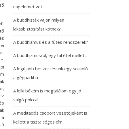
ső
napelemet vett
A buddhisták vajon milyen
ft
lakásbiztosítást kötnek?
tő
és
A buddhizmus és a fűtés rendszerek?
ei
met
A buddhizmusról, egy tál étel mellett
e.
pi
A legújabb beszerzésünk egy sokkoló
em
a gépparkba
ak
t,
A lelki békém is megtalálom egy jó
ez
salgó polccal
és
ak
A meditációs csoport vezetőjeként is
 a
kellett a tiszta céges cím
ső