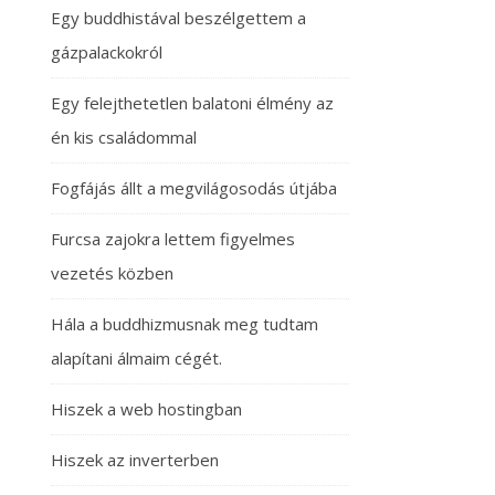
Egy buddhistával beszélgettem a
gázpalackokról
Egy felejthetetlen balatoni élmény az
én kis családommal
Fogfájás állt a megvilágosodás útjába
Furcsa zajokra lettem figyelmes
vezetés közben
Hála a buddhizmusnak meg tudtam
alapítani álmaim cégét.
Hiszek a web hostingban
Hiszek az inverterben