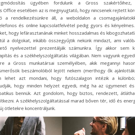
égmódosítás ügyében fordulunk a Gross szakértőihez,
s Office esetében az is megnyugtató, hogy nincsenek rejtett kör
aló a rendelkezésünkre áll, a weboldalon a csomagajánlatokk
telefonos és online kapcsolatfelvétel pedig gyors és kényelmes.
nket, hogy lefárasztanának minket hosszadalmas és kibogozhatatl
túl a dolgokat, inkább összegyűjtik nekünk mindazt, ami valób
ető nyelvezettel prezentálják számunkra. Így akkor sem ke
pítás és a székhelyszolgáltatás világában. Nem vagyunk egyedü
kre a Gross munkatársai személyében, akik megannyi hason
ismerősök beszámolóiból lejött nekem (merthogy ők ajánlották
em lehet azt mondani, hogy futószalagon intézik a különbö
 tudják, hogy minden helyzet egyedi, még ha az ügymenet és
patikus bennük. Azt gondolom, hogy biztos, rendezett, átlátha
ítkezni. A székhelyszolgáltatással marad bőven tér, idő és energ
új ötletekre koncentráljunk.