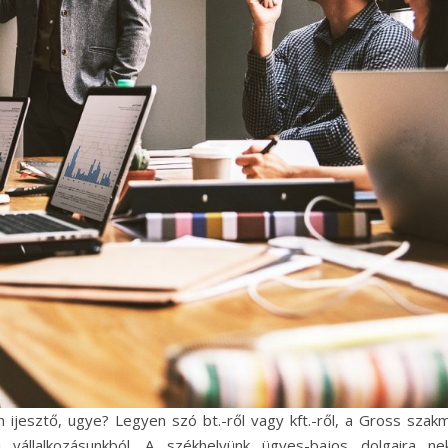
ijesztő, ugye? Legyen szó bt.-ről vagy kft.-ről, a Gross szakm
vállalkozásunkból. A székhelyünk ügyes-bajos dolgaira nek