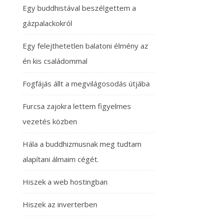
Egy buddhistával beszélgettem a
gázpalackokról
Egy felejthetetlen balatoni élmény az
én kis családommal
Fogfájás állt a megvilágosodás útjába
Furcsa zajokra lettem figyelmes
vezetés közben
Hála a buddhizmusnak meg tudtam
alapítani álmaim cégét.
Hiszek a web hostingban
Hiszek az inverterben