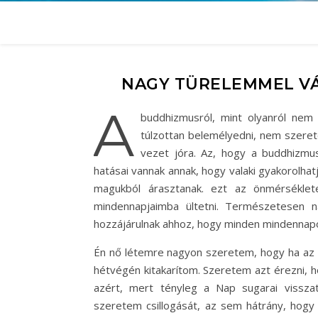
NAGY TÜRELEMMEL V
A
buddhizmusról, mint olyanról ne
túlzottan belemélyedni, nem szerete
vezet jóra. Az, hogy a buddhizmu
hatásai vannak annak, hogy valaki gyakorolha
magukból árasztanak. ezt az önmérsékle
mindennapjaimba ültetni. Természetesen n
hozzájárulnak ahhoz, hogy minden mindennap
Én nő létemre nagyon szeretem, hogy ha az au
hétvégén kitakarítom. Szeretem azt érezni, 
azért, mert tényleg a Nap sugarai visszat
szeretem csillogását, az sem hátrány, hogy