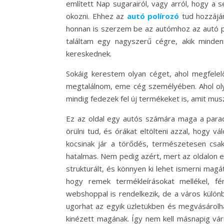
említett Nap sugarairól, vagy arról, hogy a 
okozni. Ehhez az
autó polírozó
tud hozzájár
honnan is szerzem be az autómhoz az autó 
találtam egy nagyszerű cégre, akik mindenf
kereskednek.
Sokáig kerestem olyan céget, ahol megfelel
megtalálnom, eme cég személyében. Ahol oly
mindig fedezek fel új termékeket is, amit mus
Ez az oldal egy autós számára maga a para
örülni tud, és órákat eltölteni azzal, hogy 
kocsinak jár a törődés, természetesen csak 
hatalmas. Nem pedig azért, mert az oldalon es
strukturált, és könnyen ki lehet ismerni ma
hogy remek termékleírásokat mellékel, fé
webshoppal is rendelkezik, de a város különbö
ugorhat az egyik üzletükben és megvásárolh
kinézett magának. Így nem kell másnapig vár