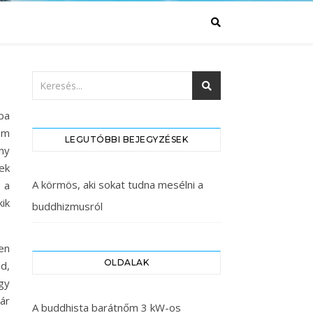
ba
em
LEGUTÓBBI BEJEGYZÉSEK
ny
ek
A körmös, aki sokat tudna mesélni a
 a
ik
buddhizmusról
en
OLDALAK
d,
gy
ár
A buddhista barátnőm 3 kW-os