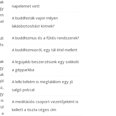
ak
napelemet vett
gy
em
A buddhisták vajon milyen
el
lakásbiztosítást kötnek?
A buddhizmus és a fűtés rendszerek?
lt
és
A buddhizmusról, egy tál étel mellett
ak
A legújabb beszerzésünk egy sokkoló
gy
a gépparkba
uk
ól
A lelki békém is megtalálom egy jó
z,
salgó polccal
gy
is
A meditációs csoport vezetőjeként is
ül
kellett a tiszta céges cím
 a