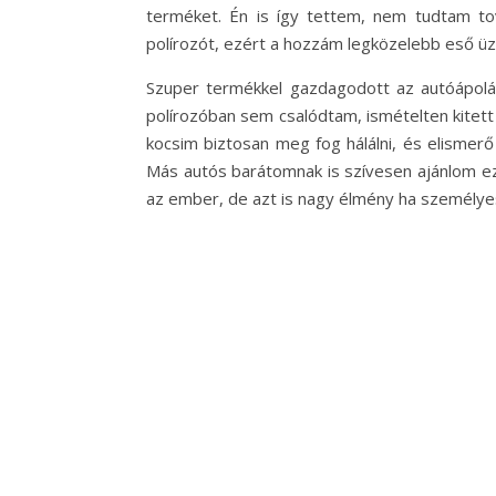
terméket. Én is így tettem, nem tudtam to
polírozót, ezért a hozzám legközelebb eső ü
Szuper termékkel gazdagodott az autóápolá
polírozóban sem csalódtam, ismételten kitet
kocsim biztosan meg fog hálálni, és elismerő
Más autós barátomnak is szívesen ajánlom ez
az ember, de azt is nagy élmény ha személyese