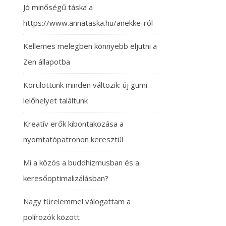
Jó minőségű táska a
https://www.annataska.hu/anekke-ról
Kellemes melegben könnyebb eljutni a
Zen állapotba
Körülöttünk minden változik: új gumi
lelőhelyet találtunk
Kreatív erők kibontakozása a
nyomtatópatronon keresztül
Mi a közös a buddhizmusban és a
keresőoptimalizálásban?
Nagy türelemmel válogattam a
polírozók között