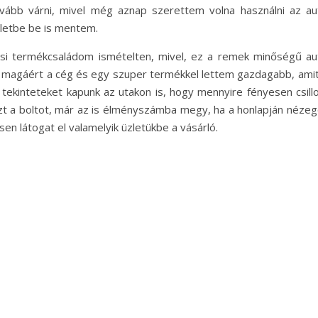
vább várni, mivel még aznap szerettem volna használni az au
zletbe be is mentem.
si termékcsaládom ismételten, mivel, ez a remek minőségű au
t magáért a cég és egy szuper termékkel lettem gazdagabb, amit
 tekinteteket kapunk az utakon is, hogy mennyire fényesen csillo
t a boltot, már az is élményszámba megy, ha a honlapján nézeg
n látogat el valamelyik üzletükbe a vásárló.