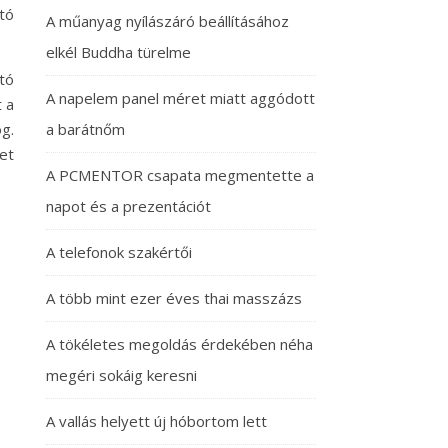
tó
A műanyag nyílászáró beállításához
elkél Buddha türelme
tó
A napelem panel méret miatt aggódott
 a
g.
a barátnőm
et
A PCMENTOR csapata megmentette a
napot és a prezentációt
A telefonok szakértői
A több mint ezer éves thai masszázs
A tökéletes megoldás érdekében néha
megéri sokáig keresni
A vallás helyett új hóbortom lett