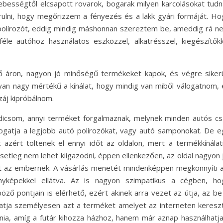
sebességtől elcsapott rovarok, bogarak milyen karcolásokat tudn
ulni, hogy megőrizzem a fényezés és a lakk gyári formáját. Ho
polírozót, eddig mindig máshonnan szereztem be, ameddig rá n
éle autóhoz használatos eszközzel, alkatrésszel, kiegészítőkk
ő áron, nagyon jó minőségű termékeket kapok, és végre sikerü
an nagy mértékű a kínálat, hogy mindig van miből válogatnom, 
záj kipróbálnom.
dicsom, annyi terméket forgalmaznak, melynek minden autós cs
válogatja a legjobb autó polírozókat, vagy autó samponokat. De e
azért töltenek el ennyi időt az oldalon, mert a termékkínálat
etleg nem lehet kiigazodni, éppen ellenkezően, az oldal nagyon j
gát az embernek. A vásárlás menetét mindenképpen megkönnyíti a
nyképekkel ellátva. Az is nagyon szimpatikus a cégben, ho
ző pontjain is elérhető, ezért akinek arra vezet az útja, az be 
atja személyesen azt a terméket amelyet az interneten kereszt
nia, amíg a futár kihozza házhoz, hanem már aznap használhatja