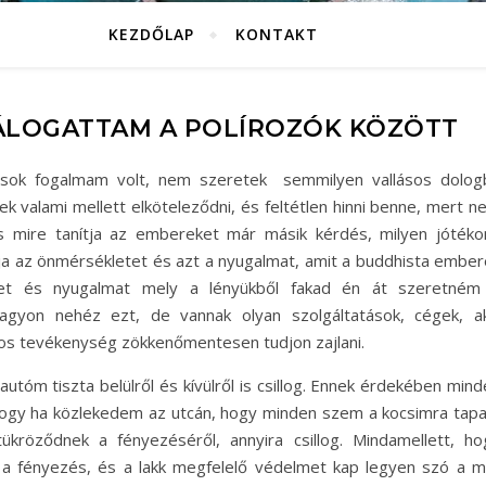
KEZDŐLAP
KONTAKT
ÁLOGATTAM A POLÍROZÓK KÖZÖTT
m sok fogalmam volt, nem szeretek semmilyen vallásos dolog
k valami mellett elköteleződni, és feltétlen hinni benne, mert n
s mire tanítja az embereket már másik kérdés, milyen jótéko
tja az önmérsékletet és azt a nyugalmat, amit a buddhista ember
tet és nyugalmat mely a lényükből fakad én át szeretném
agyon nehéz ezt, de vannak olyan szolgáltatások, cégek, ak
os tevékenység zökkenőmentesen tudjon zajlani.
tóm tiszta belülről és kívülről is csillog. Ennek érdekében mind
hogy ha közlekedem az utcán, hogy minden szem a kocsimra tapa
ükröződnek a fényezéséről, annyira csillog. Mindamellett, ho
 a fényezés, és a lakk megfelelő védelmet kap legyen szó a m